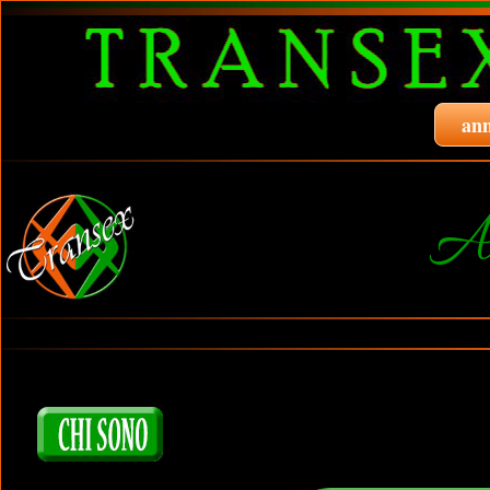
ann
An